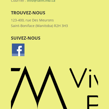
Courriel :
info@fafm.mb.ca
#FAAFC #hydratation #été
#alimentation #santé
TROUVEZ-NOUS
123-400, rue Des Meurons
1
0
0
Voir sur Facebook
·
Partagez
Saint-Boniface (Manitoba) R2H 3H3
FAFM - La Fédération des
SUIVEZ-NOUS
aînés de la francophonie
manitobaine
3 jours passé
5
1
0
Voir sur Facebook
·
Partagez