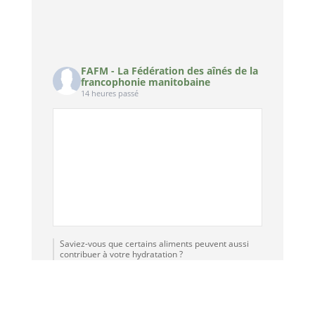
FAFM - La Fédération des aînés de la
francophonie manitobaine
14 heures passé
Saviez-vous que certains aliments peuvent aussi
contribuer à votre hydratation ?
Melon d'eau, concombre, laitue, tomate, fraise et
poivron sont tous des aliments à forte teneur en
eau, parfaits pour l'été.