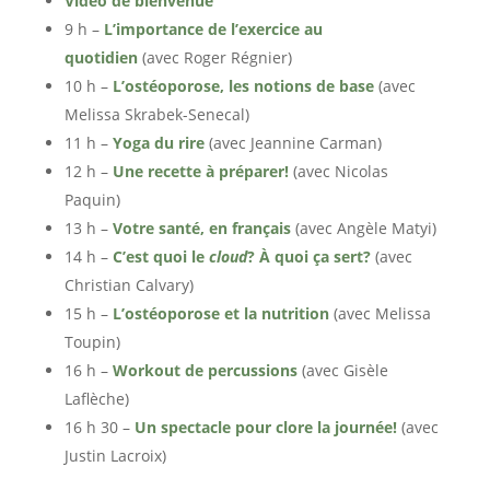
Vidéo de bienvenue
9 h –
L’importance de l’exercice au
quotidien
(avec Roger Régnier)
10 h –
L’ostéoporose, les notions de base
(avec
Melissa Skrabek-Senecal)
11 h –
Yoga du rire
(avec Jeannine Carman)
12 h –
Une recette à préparer!
(avec Nicolas
Paquin)
13 h –
Votre santé, en français
(avec Angèle Matyi)
14 h –
C’est quoi le
cloud
? À quoi ça sert?
(avec
Christian Calvary)
15 h –
L’ostéoporose et la nutrition
(avec Melissa
Toupin)
16 h –
Workout de percussions
(avec Gisèle
Laflèche)
16 h 30 –
Un spectacle pour clore la journée!
(avec
Justin Lacroix)