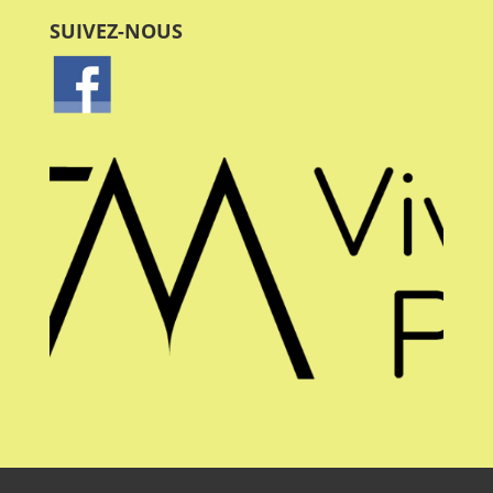
SUIVEZ-NOUS
FAFM - La Fédération des
aînés de la francophonie
manitobaine
3 jours passé
5
1
0
Voir sur Facebook
·
Partagez
FAFM - La Fédération des
aînés de la francophonie
manitobaine
4 jours passé