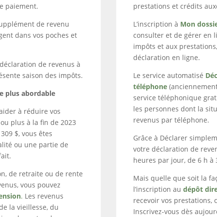
de paiement.
prestations et crédits aux
 Supplément de revenu
L’inscription à
Mon dossi
rgent dans vos poches et
consulter et de gérer en 
impôts et aux prestations,
déclaration en ligne.
e déclaration de revenus à
résente saison des impôts.
Le service automatisé
Déc
téléphone
(anciennement 
ie plus abordable
service téléphonique gratui
les personnes dont la situ
aider à réduire vos
revenus par téléphone.
ou plus à la fin de 2023
 309 $, vous êtes
Grâce à Déclarer simplem
alité ou une partie de
votre déclaration de reve
ait.
heures par jour, de 6 h à 
n, de retraite ou de rente
Mais quelle que soit la f
evenus, vous pouvez
l’inscription au
dépôt dir
ension
.
Les revenus
recevoir vos prestations,
e la vieillesse, du
Inscrivez-vous dès aujour