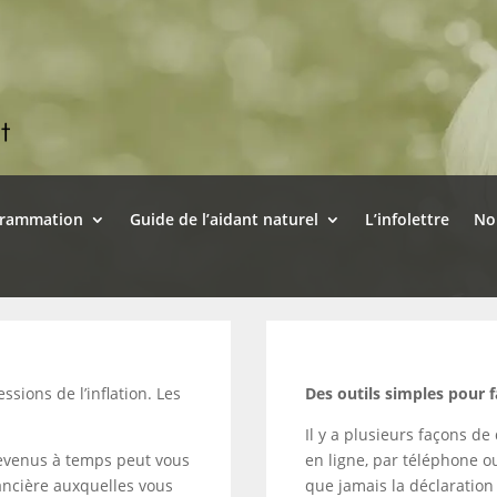
grammation
Guide de l’aidant naturel
L’infolettre
No
sions de l’inflation. Les
Des outils simples pour f
Il y a plusieurs façons de
 revenus à temps peut vous
en ligne, par téléphone o
nancière auxquelles vous
que jamais la déclaration