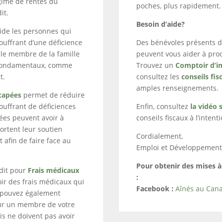
gime de rentes du
poches, plus rapidement.
it.
Besoin d’aide?
ide les personnes qui
uffrant d’une déficience
Des bénévoles présents 
 le membre de la famille
peuvent vous aider à prod
 fondamentaux, comme
Trouvez un
Comptoir d’i
t.
consultez les
conseils fis
amples renseignements.
capées
permet de réduire
ouffrant de déficiences
Enfin, consultez
la vidéo 
ées peuvent avoir à
conseils fiscaux à l’inten
ortent leur soutien
Cordialement,
 afin de faire face au
Emploi et Développement 
Pour obtenir des mises à 
dit pour
Frais médicaux
:
oir des frais médicaux qui
Facebook :
Aînés au Can
s pouvez également
our un membre de votre
ais ne doivent pas avoir