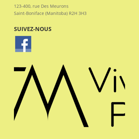
123-400, rue Des Meurons
2
3
0
Voir sur Facebook
·
Partagez
Saint-Boniface (Manitoba) R2H 3H3
SUIVEZ-NOUS
FAFM - La Fédération des
aînés de la francophonie
manitobaine
5 jours passé
Il peut être difficile de savoir où
trouver de l'aide. L'
ORSW Santé
des francophones
offre des
personnes ressources pour les
aînés. Elles peuvent discuter avec
vous de vos besoins et de vos
intérêts et vous mettre en contact