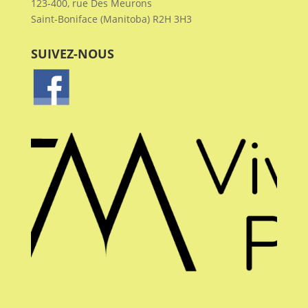
123-400, rue Des Meurons
Saint-Boniface (Manitoba) R2H 3H3
Il peut être difficile de savoir où
trouver de l'aide. L'
ORSW Santé
des francophones
offre des
SUIVEZ-NOUS
personnes ressources pour les
aînés. Elles peuvent discuter avec
vous de vos besoins et de vos
intérêts et vous mettre en contact
avec les ressources disponibles
dans votre quartier.
Les personnes ressources pour
les aînés peuvent vous mettre en
contact avec :
- Trousses d'information sur les
mesures d'urgence (E.R.I.K.®)
- Transport accompagné et autres
options de transport
- Programme d'orientation pour
l'entretien de la cour et de la
maison
- Réseautage et activités
communautaires