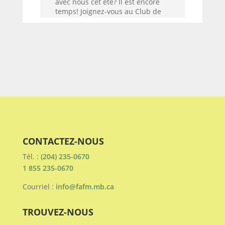
avec nous cet été? Il est encore
temps! Joignez-vous au Club de
marche de la FAFM! Nous
poursuivons nos rencontres
gratuites les mardis et les jeudis
à 9 h pour bien débuter la
journée! 🥾🌳
Voir sur Facebook
·
Partagez
1
1
0
FAFM - La Fédération des
CONTACTEZ-NOUS
aînés de la francophonie
manitobaine
Tél. :
(204) 235-0670
3 jours passé
1 855 235-0670
Courriel :
info@fafm.mb.ca
TROUVEZ-NOUS