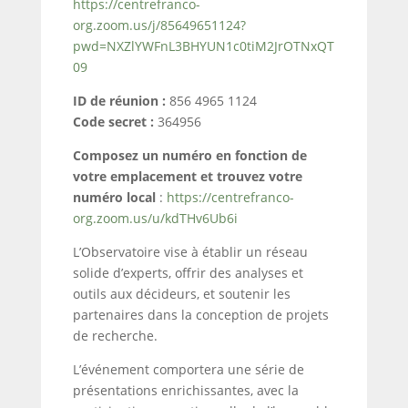
https://centrefranco-
org.zoom.us/j/85649651124?
pwd=NXZlYWFnL3BHYUN1c0tiM2JrOTNxQT
09
ID de réunion :
856 4965 1124
Code secret :
364956
Composez un numéro en fonction de
votre emplacement et trouvez votre
numéro local
:
https://centrefranco-
org.zoom.us/u/kdTHv6Ub6i
L’Observatoire vise à établir un réseau
solide d’experts, offrir des analyses et
outils aux décideurs, et soutenir les
partenaires dans la conception de projets
de recherche.
L’événement comportera une série de
présentations enrichissantes, avec la