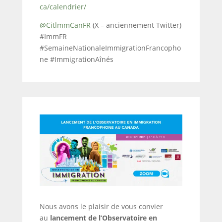
ca/calendrier/
@CitlmmCanFR
(X – anciennement Twitter)
#ImmFR
#SemaineNationaleImmigrationFrancopho
ne #ImmigrationAînés
Nous avons le plaisir de vous convier
au
lancement de l’Observatoire en