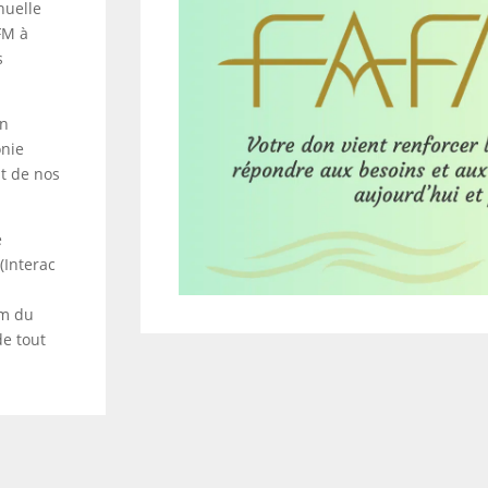
nuelle
FM à
s
on
onie
t de nos
e
(Interac
om du
e tout