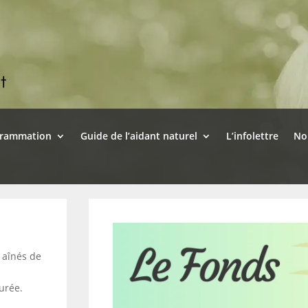
grammation
Guide de l’aidant naturel
L’infolettre
No
 aînés de
r
durée.